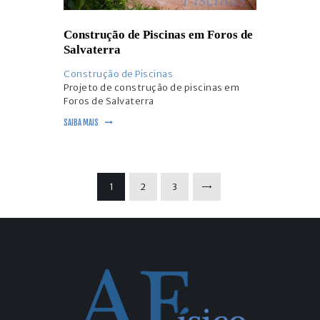
Construção de Piscinas em Foros de
Salvaterra
Construção de Piscinas
Projeto de construção de piscinas em
Foros de Salvaterra
SAIBA MAIS
Paginação
PÁGINA
1
PÁGINA
2
PÁGINA
3
>
dos
conteúdos