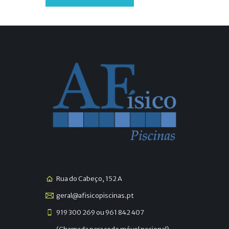
Rua do Cabeço, 152 A
geral@afisicopiscinas.pt
919 300 269 ou 961 842 407