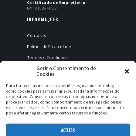
Certificado de Empreiteiro
Nº 131534-PUB
INFORMAÇÕES
Contatos
Política de Privacidade
Termos e Condições
Gerir o Consentimento de
Política de Cookies (UE)
Cookies
Para fornecer as melhores experiências, usamos tecnologias
como cookies para armazenar e/ou aceder a informações do
dispositivo. Consentir com essas tecnologias nos permitirá
SUBSCREVA
processar dados, como comportamento de navegação ou IDs
exclusivos neste site. Não consentir ou retirar o consentimento
pode afetar negativamante certos recursos e funções.
Indique o seu email para receber os nossos
artigos sobre piscinas.
ACEITAR